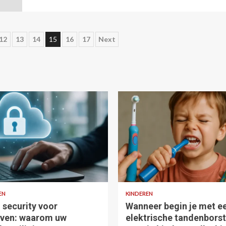
12
13
14
15
16
17
Next
 read
4 min read
EN
KINDEREN
 security voor
Wanneer begin je met e
jven: waarom uw
elektrische tandenborst