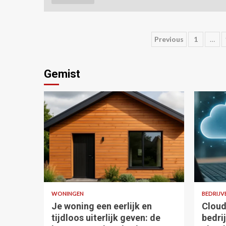
Posts
Previous
1
…
pagination
Gemist
5 min read
4 min
WONINGEN
BEDRIJV
Je woning een eerlijk en
Cloud
tijdloos uiterlijk geven: de
bedri