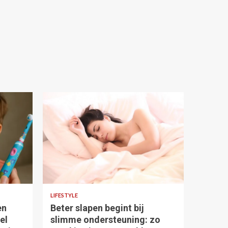
4 min read
LIFESTYLE
en
Beter slapen begint bij
el
slimme ondersteuning: zo