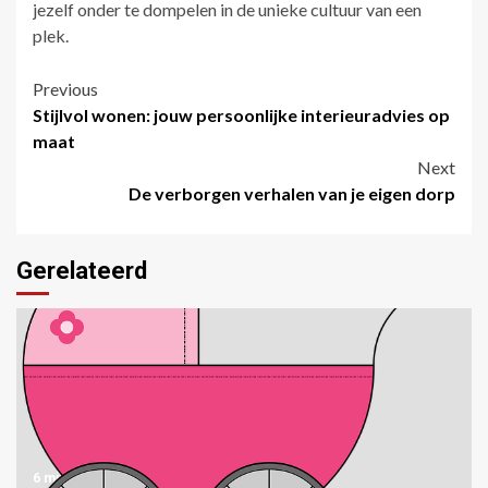
jezelf onder te dompelen in de unieke cultuur van een
plek.
Post
Previous
Stijlvol wonen: jouw persoonlijke interieuradvies op
navigation
maat
Next
De verborgen verhalen van je eigen dorp
Gerelateerd
6 min read