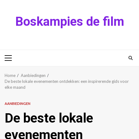
Skip
to
Boskampies de film
content
Primary
Menu
Home
Aanbiedingen
De beste lokale evenementen ontdekken: een inspirerende gids voor
elke maand
AANBIEDINGEN
De beste lokale
evenementen