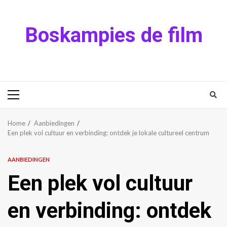
Skip
to
Boskampies de film
content
Primary
Menu
Home
Aanbiedingen
Een plek vol cultuur en verbinding: ontdek je lokale cultureel centrum
AANBIEDINGEN
Een plek vol cultuur
en verbinding: ontdek