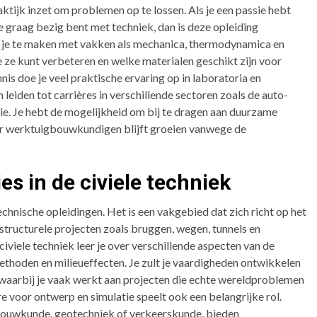
raktijk inzet om problemen op te lossen. Als je een passie hebt
e graag bezig bent met techniek, dan is deze opleiding
ijg je te maken met vakken als mechanica, thermodynamica en
e ze kunt verbeteren en welke materialen geschikt zijn voor
is doe je veel praktische ervaring op in laboratoria en
iden tot carrières in verschillende sectoren zoals de auto-
ctie. Je hebt de mogelijkheid om bij te dragen aan duurzame
aar werktuigbouwkundigen blijft groeien vanwege de
s in de civiele techniek
echnische opleidingen. Het is een vakgebied dat zich richt op het
structurele projecten zoals bruggen, wegen, tunnels en
iviele techniek leer je over verschillende aspecten van de
thoden en milieueffecten. Je zult je vaardigheden ontwikkelen
, waarbij je vaak werkt aan projecten die echte wereldproblemen
voor ontwerp en simulatie speelt ook een belangrijke rol.
erbouwkunde, geotechniek of verkeerskunde, bieden