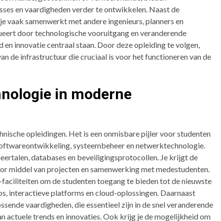
sses en vaardigheden verder te ontwikkelen. Naast de
 je vaak samenwerkt met andere ingenieurs, planners en
lueert door technologische vooruitgang en veranderende
en innovatie centraal staan. Door deze opleiding te volgen,
an de infrastructuur die cruciaal is voor het functioneren van de
hnologie in moderne
chnische opleidingen. Het is een onmisbare pijler voor studenten
s softwareontwikkeling, systeembeheer en netwerktechnologie.
rtalen, databases en beveiligingsprotocollen. Je krijgt de
or middel van projecten en samenwerking met medestudenten.
T-faciliteiten om de studenten toegang te bieden tot de nieuwste
abs, interactieve platforms en cloud-oplossingen. Daarnaast
sende vaardigheden, die essentieel zijn in de snel veranderende
n actuele trends en innovaties. Ook krijg je de mogelijkheid om