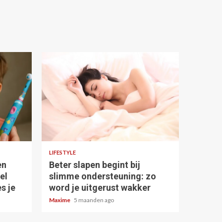
4 min read
LIFESTYLE
en
Beter slapen begint bij
el
slimme ondersteuning: zo
s je
word je uitgerust wakker
Maxime
5 maanden ago