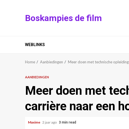
Skip
to
Boskampies de film
content
WEBLINKS
Home
Aanbiedingen
Meer doen met technische opleidingen
AANBIEDINGEN
Meer doen met tech
carrière naar een ho
Maxime
2 jaar ago
3 min read