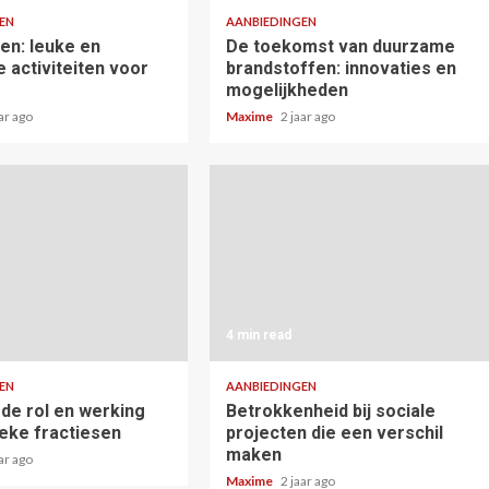
EN
AANBIEDINGEN
en: leuke en
De toekomst van duurzame
 activiteiten voor
brandstoffen: innovaties en
mogelijkheden
aar ago
Maxime
2 jaar ago
4 min read
EN
AANBIEDINGEN
n de rol en werking
Betrokkenheid bij sociale
ieke fractiesen
projecten die een verschil
maken
aar ago
Maxime
2 jaar ago