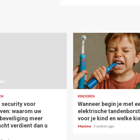
ad
4 min read
EN
KINDEREN
 security voor
Wanneer begin je met e
jven: waarom uw
elektrische tandenborst
beveiliging meer
voor je kind en welke kie
cht verdient dan u
Maxime
3 weken ago