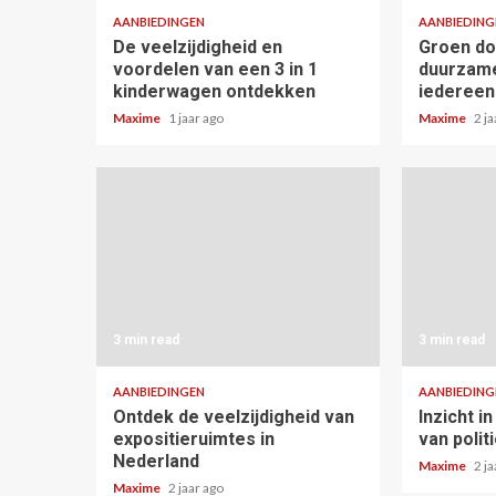
AANBIEDINGEN
AANBIEDING
De veelzijdigheid en
Groen do
voordelen van een 3 in 1
duurzame
kinderwagen ontdekken
iedereen
Maxime
1 jaar ago
Maxime
2 j
3 min read
3 min read
AANBIEDINGEN
AANBIEDING
Ontdek de veelzijdigheid van
Inzicht i
expositieruimtes in
van polit
Nederland
Maxime
2 j
Maxime
2 jaar ago