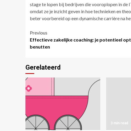
stage te lopen bij bedrijven die vooroplopen in de I
omdat ze je inzicht geven in hoe technieken en the
beter voorbereid op een dynamische carrière na het
Post
Previous
Effectieve zakelijke coaching: je potentieel op
navigation
benutten
Gerelateerd
6 min read
3 min read