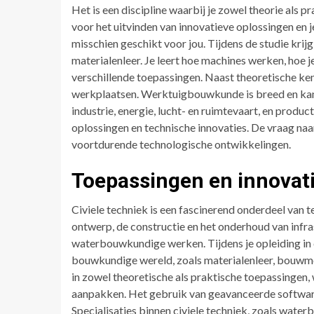
Het is een discipline waarbij je zowel theorie als p
voor het uitvinden van innovatieve oplossingen en j
misschien geschikt voor jou. Tijdens de studie kr
materialenleer. Je leert hoe machines werken, hoe j
verschillende toepassingen. Naast theoretische kenn
werkplaatsen. Werktuigbouwkunde is breed en kan le
industrie, energie, lucht- en ruimtevaart, en produ
oplossingen en technische innovaties. De vraag n
voortdurende technologische ontwikkelingen.
Toepassingen en innovatie
Civiele techniek is een fascinerend onderdeel van t
ontwerp, de constructie en het onderhoud van infra
waterbouwkundige werken. Tijdens je opleiding in c
bouwkundige wereld, zoals materialenleer, bouwme
in zowel theoretische als praktische toepassingen
aanpakken. Het gebruik van geavanceerde software 
Specialisaties binnen civiele techniek, zoals wat