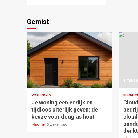
Gemist
5 min read
4 min re
WONINGEN
BEDRIJV
Je woning een eerlijk en
Cloud
tijdloos uiterlijk geven: de
bedri
keuze voor douglas hout
cloud
aanda
Maxime
3 weken ago
denkt