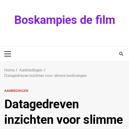
Skip
to
Boskampies de film
content
Primary
Menu
Home
Aanbiedingen
Datagedreven inzichten voor slimme beslissingen
AANBIEDINGEN
Datagedreven
inzichten voor slimme