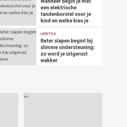
Wanneer begin je met
uw
KINDEREN
een elektrische
tandenborstel voor je
er
Wanneer begin je
kind en welke kies je
an u
elektrische tande
LIFESTYLE
voor je kind en wel
Beter slapen begint bij
slimme ondersteuning:
Maxime
3 weken ago
zo word je uitgerust
wakker