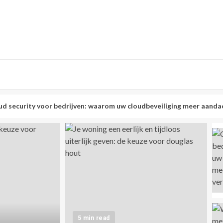
voor bedrijven: waarom uw cloudbeveiliging meer aandacht verdient
4 min read
BEDRIJVEN
Cloud security voor
5 min read