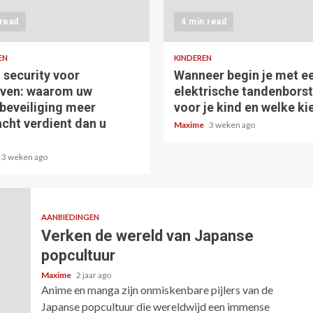
 read
4 min read
EN
KINDEREN
 security voor
Wanneer begin je met e
jven: waarom uw
elektrische tandenborst
beveiliging meer
voor je kind en welke kie
cht verdient dan u
Maxime
3 weken ago
3 weken ago
AANBIEDINGEN
Verken de wereld van Japanse
popcultuur
Maxime
2 jaar ago
Anime en manga zijn onmiskenbare pijlers van de
Japanse popcultuur die wereldwijd een immense