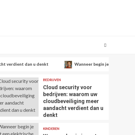
 dan u denkt
Wanneer begin je met een elektrische tand
BEDRIJVEN
Cloud security voor
bedrijven: waarom uw
cloudbeveiliging meer
aandacht verdient dan u
denkt
KINDEREN
4 min read