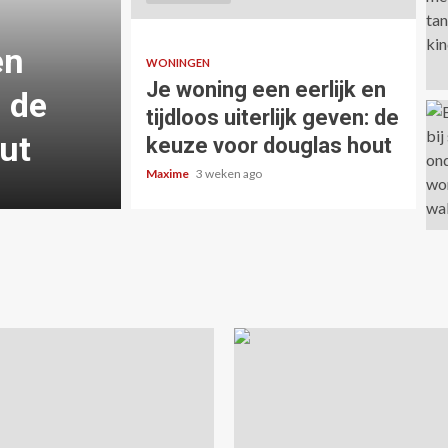
bedrijven: waarom 
en
cloudbeveiliging me
WONINGEN
Je woning een eerlijk en
: de
aandacht verdient d
tijdloos uiterlijk geven: de
ut
denkt
keuze voor douglas hout
Maxime
3 weken ago
Maxime
3 weken ago