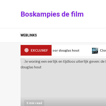
Skip
to
Boskampies de film
content
WEBLINKS
erlijk geven: de keuze voor douglas hout
EXCLUSIEF
Cloud security 
5 min read