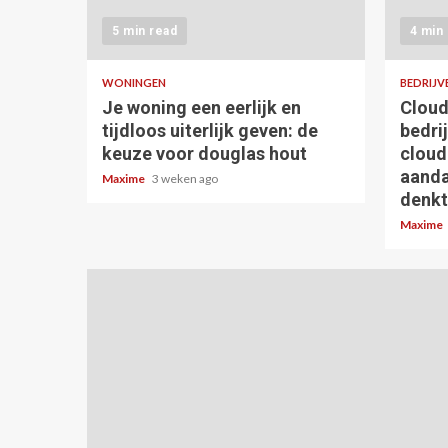
5 min read
4 min
WONINGEN
BEDRIJV
Je woning een eerlijk en
Cloud
tijdloos uiterlijk geven: de
bedri
keuze voor douglas hout
cloud
aanda
Maxime
3 weken ago
denkt
Maxime