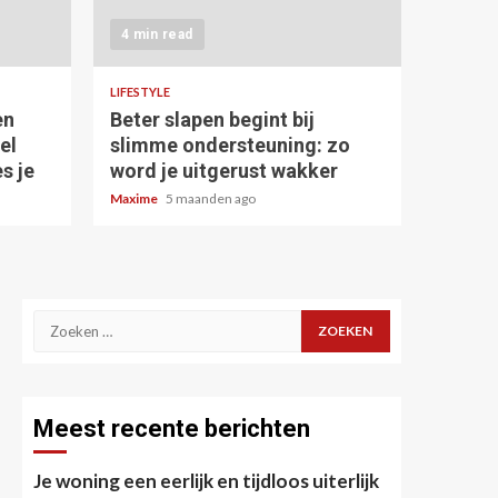
4 min read
LIFESTYLE
en
Beter slapen begint bij
el
slimme ondersteuning: zo
s je
word je uitgerust wakker
Maxime
5 maanden ago
Zoeken
naar:
Meest recente berichten
Je woning een eerlijk en tijdloos uiterlijk